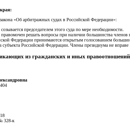
края:
 закона «Об арбитражных судах в Российской Федерации»:
созывается председателем этого суда по мере необходимости.
 правомочен решать вопросы при наличии большинства членов 
ийской Федерации принимаются открытым голосованием большин
 субъекта Российской Федерации. Члены президиума не вправе 
зникающих из гражданских и иных правоотношений
лександровна
1404
418
№ 328-к