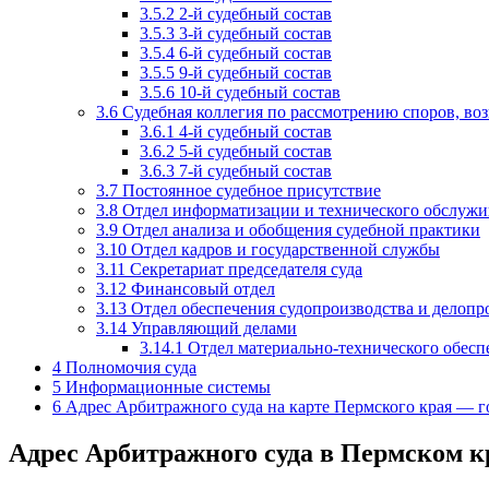
3.5.2
2-й судебный состав
3.5.3
3-й судебный состав
3.5.4
6-й судебный состав
3.5.5
9-й судебный состав
3.5.6
10-й судебный состав
3.6
Судебная коллегия по рассмотрению споров, в
3.6.1
4-й судебный состав
3.6.2
5-й судебный состав
3.6.3
7-й судебный состав
3.7
Постоянное судебное присутствие
3.8
Отдел информатизации и технического обслужи
3.9
Отдел анализа и обобщения судебной практики
3.10
Отдел кадров и государственной службы
3.11
Секретариат председателя суда
3.12
Финансовый отдел
3.13
Отдел обеспечения судопроизводства и делопр
3.14
Управляющий делами
3.14.1
Отдел материально-технического обеспе
4
Полномочия суда
5
Информационные системы
6
Адрес Арбитражного суда на карте Пермского края — 
Адрес Арбитражного суда в Пермском к