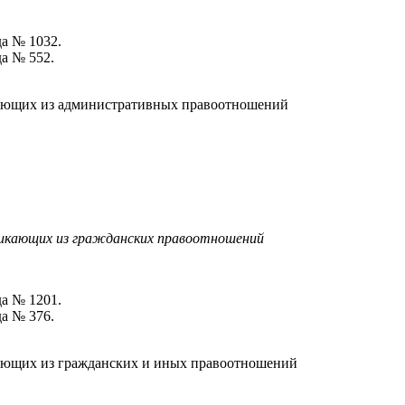
да № 1032.
да № 552.
икающих из административных правоотношений
зникающих из гражданских правоотношений
да № 1201.
да № 376.
кающих из гражданских и иных правоотношений