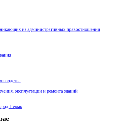
озникающих из административных правоотношений
вания
оизводства
чения, эксплуатации и ремонта зданий
город Пермь
рае