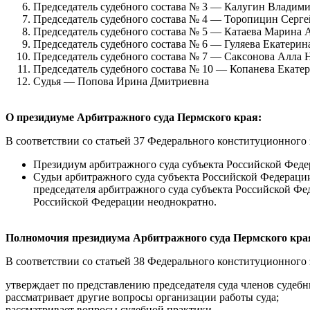
Председатель судебного состава № 3 — Калугин Владим
Председатель судебного состава № 4 — Торопицин Серг
Председатель судебного состава № 5 — Катаева Марина 
Председатель судебного состава № 6 — Гуляева Екатери
Председатель судебного состава № 7 — Саксонова Алла 
Председатель судебного состава № 10 — Копанева Екате
Судья — Попова Ирина Дмитриевна
О президиуме Арбитражного суда Пермского края:
В соответствии со статьей 37 Федерального конституционного
Президиум арбитражного суда субъекта Российской Федерац
Судьи арбитражного суда субъекта Российской Федераци
председателя арбитражного суда субъекта Российской Фед
Российской Федерации неоднократно.
Полномочия президиума Арбитражного суда Пермского кра
В соответствии со статьей 38 Федерального конституционного
утверждает по представлению председателя суда членов судебн
рассматривает другие вопросы организации работы суда;
рассматривает вопросы судебной практики.