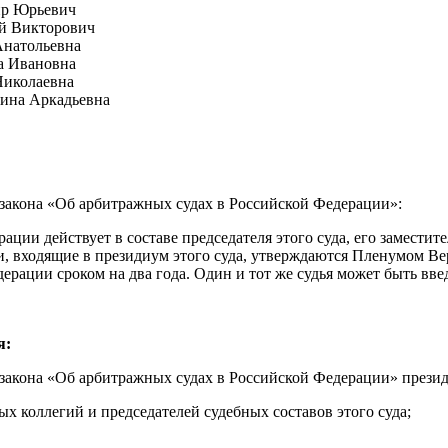
ир Юрьевич
ей Викторович
Анатольевна
на Ивановна
Николаевна
рина Аркадьевна
 закона «Об арбитражных судах в Российской Федерации»:
ии действует в составе председателя этого суда, его заместите
и, входящие в президиум этого суда, утверждаются Пленумом В
ерации сроком на два года. Один и тот же судья может быть вве
я:
 закона «Об арбитражных судах в Российской Федерации» прези
ых коллегий и председателей судебных составов этого суда;