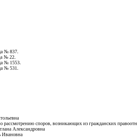
да № 837.
а № 22.
да № 1553.
да № 531.
атольевна
и по рассмотрению споров, возникающих из гражданских правоо
етлана Александровна
ь Ивановна