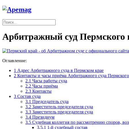
Арбитражный суд Пермского 
Оглавление:
1
Адрес Арбитражного суда в Пермском крае
2
Контакты и часы приёма Арбитражного суда Пермского
2.1
Часы работы суда
2.2
Часы приёма
2.3
Контакты
3
Состав суда
3.1
Председатель суда
3.2
Заместитель председателя суда
3.3
Заместитель председателя суда
3.4
Президиум
3.5
Судебная коллегия по рассмотрению споров, в
3.5.1
1-й судебный состав