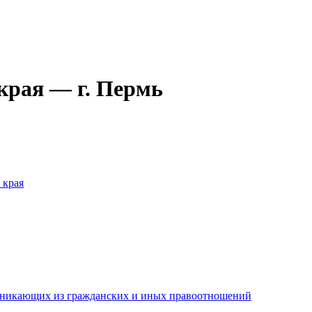
края — г. Пермь
 края
озникающих из гражданских и иных правоотношений