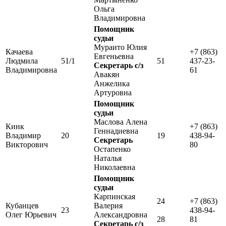
Ольга
Владимировна
Помощник
судьи
Мураито Юлия
Качаева
+7 (863)
Евгеньевна
Людмила
51/1
51
437-23-
Секретарь с/з
Владимировна
61
Авакян
Анжелика
Артуровна
Помощник
судьи
Маслова Алена
Кинк
+7 (863)
Геннадиевна
Владимир
20
19
438-94-
Секретарь
Викторович
80
Остапенко
Наталья
Николаевна
Помощник
судьи
Карпинская
24
+7 (863)
Кубанцев
Валерия
23
438-94-
Олег Юрьевич
Александровна
28
81
Секретарь с/з