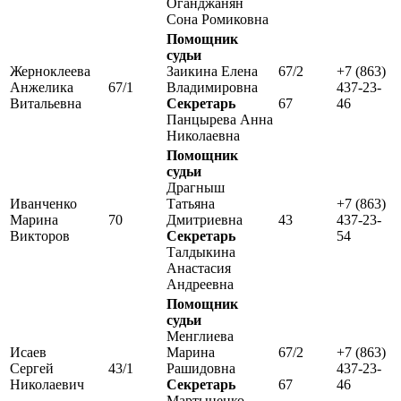
Оганджанян
Сона Ромиковна
Помощник
судьи
Жерноклеева
Заикина Елена
67/2
+7 (863)
Анжелика
67/1
Владимировна
437-23-
Витальевна
Секретарь
67
46
Панцырева Анна
Николаевна
Помощник
судьи
Драгныш
Иванченко
Татьяна
+7 (863)
Марина
70
Дмитриевна
43
437-23-
Викторов
Секретарь
54
Талдыкина
Анастасия
Андреевна
Помощник
судьи
Менглиева
Исаев
Марина
67/2
+7 (863)
Сергей
43/1
Рашидовна
437-23-
Николаевич
Секретарь
67
46
Мартыненко