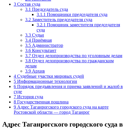
3
Состав суда
3.1
Председатель суда
3.1.1
Помощники председателя суда
3.2
Заместитель председателя суда
3.2.1
Помощник заместителя председателя
суда
3.3
Судьи
3.4
Приёмная
3.5
Администратор
3.6
Консультант
3.7
Отдел делопроизводства по уголовным делам
3.8
Отдел делопроизводства по гражданским
делам
3.9
Архив
4
Судебные участки мировых судей
5
Информационные технологии
6
Порядок предъявления и приема заявлений и жалоб в
суде
7
История суда
8
Государственная пошлина
9
Адрес Таганрогского городского суда на карте
Ростовской области — город Таганрог
Адрес Таганрогского городского суда в