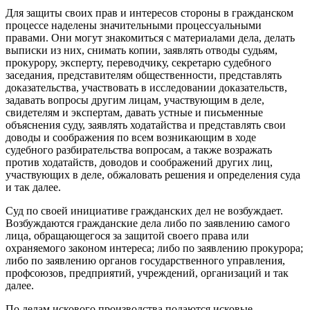
Для защиты своих прав и интересов стороны в гражданском
процессе наделены значительными процессуальными
правами. Они могут знакомиться с материалами дела, делать
выписки из них, снимать копии, заявлять отводы судьям,
прокурору, эксперту, переводчику, секретарю судебного
заседания, представителям общественности, представлять
доказательства, участвовать в исследовании доказательств,
задавать вопросы другим лицам, участвующим в деле,
свидетелям и экспертам, давать устные и письменные
объяснения суду, заявлять ходатайства и представлять свои
доводы и соображения по всем возникающим в ходе
судебного разбирательства вопросам, а также возражать
против ходатайств, доводов и соображений других лиц,
участвующих в деле, обжаловать решения и определения суда
и так далее.
Суд по своей инициативе гражданских дел не возбуждает.
Возбуждаются гражданские дела либо по заявлению самого
лица, обращающегося за защитой своего права или
охраняемого законом интереса; либо по заявлению прокурора;
либо по заявлению органов государственного управления,
профсоюзов, предприятий, учреждений, организаций и так
далее.
По делам искового производства подаются исковые