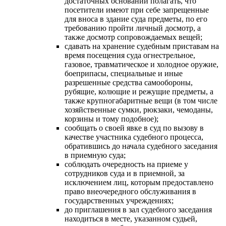
достаточных оснований полагать, что
посетители имеют при себе запрещенные
для вноса в здание суда предметы, по его
требованию пройти личный досмотр, а
также досмотр сопровождаемых вещей;
сдавать на хранение судебным приставам на
время посещения суда огнестрельное,
газовое, травматическое и холодное оружие,
боеприпасы, специальные и иные
разрешенные средства самообороны,
рубящие, колющие и режущие предметы, а
также крупногабаритные вещи (в том числе
хозяйственные сумки, рюкзаки, чемоданы,
корзины и тому подобное);
сообщать о своей явке в суд по вызову в
качестве участника судебного процесса,
обратившись до начала судебного заседания
в приемную суда;
соблюдать очередность на приеме у
сотрудников суда и в приемной, за
исключением лиц, которым предоставлено
право внеочередного обслуживания в
государственных учреждениях;
до приглашения в зал судебного заседания
находиться в месте, указанном судьей,