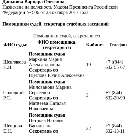
Данькова Варвара Олеговна
Назначена на должность Указом Президента Российской
Федерации № 506 от 23 октября 2017 года
Помощники судей, секретари судебных заседаний
Помощники судей, секретари с/з
ФИО помощника,
ФИО судьи
Кабинет
Телефон
секретаря с/з
Помощник судьи
Маркина Мария
Шевлякова
+7 ((844)
Александровна
19
Н.В.
632-55-67
Секретарь с/з
Щеглова Юлия Алексеевна
Помощник судьи
Милованова Марина
Солодкий
Сергеевна
+7 (844)
3
Р.С.
Секретарь с/з
632-20-99
Матвеева Наталья
Николаевна
Помощник судьи
Петрова Наталья
Шевцова
Васильевна
+7 (844)
22
Е.Н.
Секретарь с/з
632-13-11