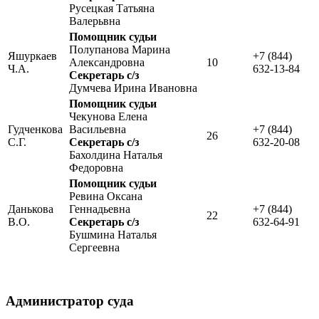
Русецкая Татьяна
Валерьвна
Помощник судьи
Полупанова Марина
Яшуркаев
+7 (844)
Александровна
10
Ч.А.
632-13-84
Секретарь с/з
Думчева Ирина Ивановна
Помощник судьи
Чекунова Елена
Гудченкова
Васильевна
+7 (844)
26
С.Г.
Секретарь с/з
632-20-08
Бахолдина Наталья
Федоровна
Помощник судьи
Ревина Оксана
Данькова
Геннадьевна
+7 (844)
22
В.О.
Секретарь с/з
632-64-91
Бушмина Наталья
Сергеевна
Администратор суда