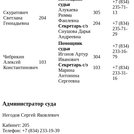
+7 (834)
судьи
235-71-
Алукаева
Скуратович
305
13
Римма
Светлана
204
Фаилевна
Геннадьевна
204
+7 (834)
Секретарь с/з
235-71-
Сиушова Дарья
29
Андреевна
Помощник
+7 (834)
судьи
233-16-
Игонов Артур
Чибрикин
304
79
Иванович
Алексей
103
Секретарь с/з
Константинович
103
+7 (834)
Марина
233-31-
Антонина
16
Сергеевна
Администратор суда
Негодов Сергей Яковлевич
Кабинет: 205
Телефон: +7 (834) 233-19-39