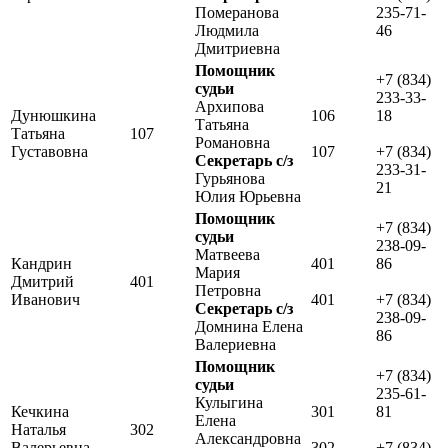
Померанова
235-71-
Людмила
46
Дмитриевна
Помощник
+7 (834)
судьи
233-33-
Архипова
Дунюшкина
106
18
Татьяна
Татьяна
107
Романовна
Густавовна
107
+7 (834)
Секретарь с/з
233-31-
Гурьянова
21
Юлия Юрьевна
Помощник
+7 (834)
судьи
238-09-
Матвеева
Кандрин
401
86
Мария
Дмитрий
401
Петровна
Иванович
401
+7 (834)
Секретарь с/з
238-09-
Домнина Елена
86
Валериевна
Помощник
+7 (834)
судьи
235-61-
Кулыгина
Кечкина
301
81
Елена
Наталья
302
Александровна
Валерьевна
302
+7 (834)