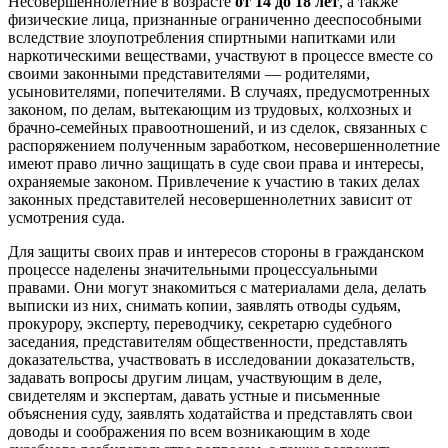
Несовершеннолетние в возрасте
от 14 до 18 лет
, а также
физические лица, признанные ограниченно дееспособными
вследствие злоупотребления спиртными напитками или
наркотическими веществами, участвуют в процессе вместе со
своими законными представителями — родителями,
усыновителями, попечителями. В случаях, предусмотренных
законом, по делам, вытекающим из трудовых, колхозных и
брачно-семейных правоотношений, и из сделок, связанных с
распоряжением полученным заработком, несовершеннолетние
имеют право лично защищать в суде свои права и интересы,
охраняемые законом. Привлечение к участию в таких делах
законных представителей несовершеннолетних зависит от
усмотрения суда.
Для защиты своих прав и интересов стороны в гражданском
процессе наделены значительными процессуальными
правами. Они могут знакомиться с материалами дела, делать
выписки из них, снимать копии, заявлять отводы судьям,
прокурору, эксперту, переводчику, секретарю судебного
заседания, представителям общественности, представлять
доказательства, участвовать в исследовании доказательств,
задавать вопросы другим лицам, участвующим в деле,
свидетелям и экспертам, давать устные и письменные
объяснения суду, заявлять ходатайства и представлять свои
доводы и соображения по всем возникающим в ходе