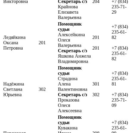
Викторовна
Секретарь с/з
204
+7 (834)
Крайнова
235-71-
Елизавета
29
Валерьевна
Помощник
+7 (834)
судьи
235-61-
Алексейкина
Ледяйкина
201
82
Олеся
Оксана
201
Валерьевна
Петровна
201
+7 (834)
Секретарь с/з
235-61-
Яшкова Анжела
82
Владимировна
Помощник
судьи
+7 (834)
Страдина
235-61-
Надёжина
Алена
301
81
Светлана
302
Валентиновна
Юрьевна
Секретарь с/з
302
+7 (834)
Проказова
235-71-
Олеся
09
Алексеевна
Помощник
судьи
+7 (834)
Кувакина
235-61-