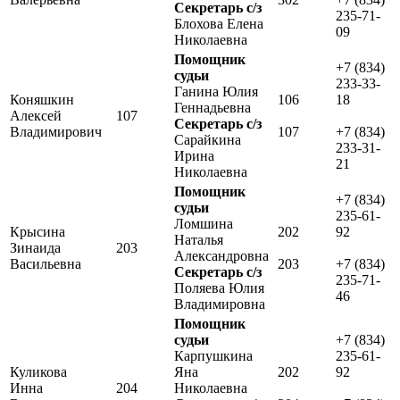
Секретарь с/з
235-71-
Блохова Елена
09
Николаевна
Помощник
+7 (834)
судьи
233-33-
Ганина Юлия
Коняшкин
106
18
Геннадьевна
Алексей
107
Секретарь с/з
Владимирович
107
+7 (834)
Сарайкина
233-31-
Ирина
21
Николаевна
Помощник
+7 (834)
судьи
235-61-
Ломшина
Крысина
202
92
Наталья
Зинаида
203
Александровна
Васильевна
203
+7 (834)
Секретарь с/з
235-71-
Поляева Юлия
46
Владимировна
Помощник
судьи
+7 (834)
Карпушкина
235-61-
Куликова
Яна
202
92
Инна
204
Николаевна