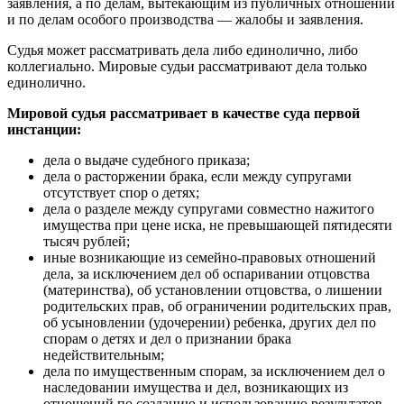
заявления, а по делам, вытекающим из публичных отношений
и по делам особого производства — жалобы и заявления.
Судья может рассматривать дела либо единолично, либо
коллегиально. Мировые судьи рассматривают дела только
единолично.
Мировой судья рассматривает в качестве суда первой
инстанции:
дела о выдаче судебного приказа;
дела о расторжении брака, если между супругами
отсутствует спор о детях;
дела о разделе между супругами совместно нажитого
имущества при цене иска, не превышающей пятидесяти
тысяч рублей;
иные возникающие из семейно-правовых отношений
дела, за исключением дел об оспаривании отцовства
(материнства), об установлении отцовства, о лишении
родительских прав, об ограничении родительских прав,
об усыновлении (удочерении) ребенка, других дел по
спорам о детях и дел о признании брака
недействительным;
дела по имущественным спорам, за исключением дел о
наследовании имущества и дел, возникающих из
отношений по созданию и использованию результатов