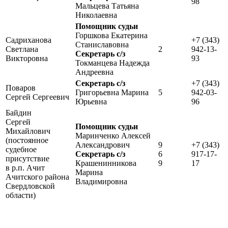
98
Мальцева Татьяна
Николаевна
Помощник судьи
Горшкова Екатерина
Садриханова
+7 (343)
Станиславовна
Светлана
2
942-13-
Секретарь с/з
Викторовна
93
Токманцева Надежда
Андреевна
Секретарь с/з
+7 (343)
Поваров
Григорьевна Марина
5
942-03-
Сергей Сергеевич
Юрьевна
96
Байдин
Сергей
Помощник судьи
Михайлович
Маринченко Алексей
(постоянное
Александрович
9
+7 (343)
судебное
Секретарь с/з
6
917-17-
присутствие
Крашенинникова
9
17
в р.п. Ачит
Марина
Ачитского района
Владимировна
Свердловской
области)