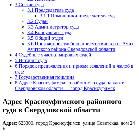
3
Состав суда
3.1
Председатель суда
3.1.1
Помощники председателя суда
3.2
Судьи
3.3
Администратор суда
3.4
Консультант суда
3.5
Общий отдел
3.6
Постоянное судебное присутствие в р.п. Ачит
Ачитского района Свердловской области
4
Судебные участки мировых судей
5
История суда
6
Порядок предъявления и приема заявлений и жалоб в
суде
7
Государственная пошлина
8
Адрес Красноуфимского районного суда на карте
Свердловской области — город Красноуфимск
Адрес Красноуфимского районного
суда в Свердловской области
Адрес
: 623300, город Красноуфимск, улица Советская, дом 24
Б