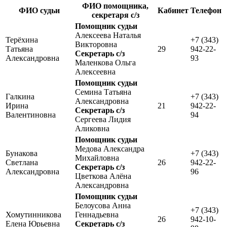
ФИО помощника,
ФИО судьи
Кабинет
Телефон
секретаря с/з
Помощник судьи
Алексеева Наталья
Терёхина
+7 (343)
Викторовна
Татьяна
29
942-22-
Секретарь с/з
Александровна
93
Маленкова Ольга
Алексеевна
Помощник судьи
Семина Татьяна
Галкина
+7 (343)
Александровна
Ирина
21
942-22-
Секретарь с/з
Валентиновна
94
Сергеева Лидия
Аликовна
Помощник судьи
Медова Александра
Бунакова
+7 (343)
Михайловна
Светлана
26
942-22-
Секретарь с/з
Александровна
96
Цветкова Алёна
Александровна
Помощник судьи
Белоусова Анна
+7 (343)
Хомутинникова
Геннадьевна
26
942-10-
Елена Юрьевна
Секретарь с/з