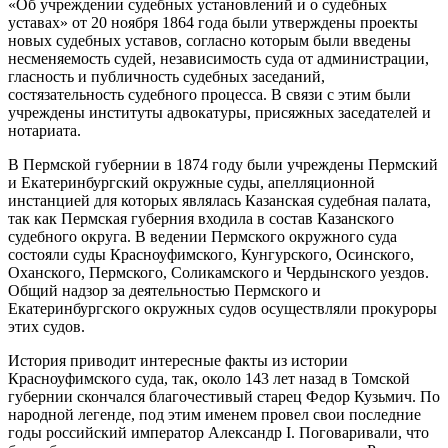
«Об учреждении судебных установлений и о судебных
уставах» от 20 ноября 1864 года были утверждены проекты
новых судебных уставов, согласно которым были введены
несменяемость судей, независимость суда от администрации,
гласность и публичность судебных заседаний,
состязательность судебного процесса. В связи с этим были
учреждены институты адвокатуры, присяжных заседателей и
нотариата.
В Пермской губернии в 1874 году были учреждены Пермский
и Екатеринбургский окружные суды, апелляционной
инстанцией для которых являлась Казанская судебная палата,
так как Пермская губерния входила в состав Казанского
судебного округа. В ведении Пермского окружного суда
состояли суды Красноуфимского, Кунгурского, Осинского,
Оханского, Пермского, Соликамского и Чердынского уездов.
Общий надзор за деятельностью Пермского и
Екатеринбургского окружных судов осуществляли прокуроры
этих судов.
История приводит интересные факты из истории
Красноуфимского суда, так, около 143 лет назад в Томской
губернии скончался благочестивый старец Федор Кузьмич. По
народной легенде, под этим именем провел свои последние
годы российский император Александр I. Поговаривали, что