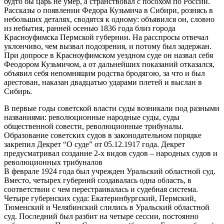
будто бы царь не умер, а странствовал с посохом по России.
Рассказы о появлении Федора Кузьмича в Сибири, рознясь в
небольших деталях, сводятся к одному: объявился он, словно
из небытия, ранней осенью 1836 года близ города
Красноуфимска Пермской губернии. На расспросы отвечал
уклончиво, чем вызвал подозрения, и потому был задержан.
При допросе в Красноуфимском уездном суде он назвал себя
Феодором Кузьмичом, а от дальнейших показаний отказался,
объявил себя непомнящим родства бродягою, за что и был
арестован, наказан двадцатью ударами плетей и выслан в
Сибирь.
В первые годы советской власти суды возникали под разными
названиями: революционные народные суды, суды
общественной совести, революционные трибуналы.
Образование советских судов в законодательном порядке
закрепил Декрет “О суде” от 05.12.1917 года. Декрет
предусматривал создание 2-х видов судов – народных судов и
революционных трибуналов
В феврале 1924 года был учрежден Уральский областной суд.
Вместо, четырех гу­берний создавалась одна область, в
соответствии с чем перестраивалась и судебная система.
Четыре губернских суда: Екатеринбургский, Пермский,
Тюменский и Челябин­ский слились в Уральский областной
суд. Последний был разбит на четыре сессии, постоянно