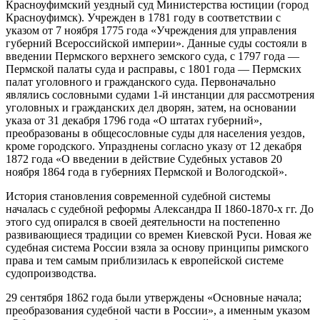
Красноуфимский уездный суд Министерства юстиции (город
Красноуфимск). Учрежден в 1781 году в соответствии с
указом от 7 ноября 1775 года «Учреждения для управления
губерний Всероссийской империи». Данные суды состояли в
введении Пермского верхнего земского суда, с 1797 года —
Пермской палаты суда и расправы, с 1801 года — Пермских
палат уголовного и гражданского суда. Первоначально
являлись сословными судами 1-й инстанции для рассмотрения
уголовных и гражданских дел дворян, затем, на основании
указа от 31 декабря 1796 года «О штатах губерний»,
преобразованы в общесословные суды для населения уездов,
кроме городского. Упразднены согласно указу от 12 декабря
1872 года «О введении в действие Судебных уставов 20
ноября 1864 года в губерниях Пермской и Вологодской».
История становления современной судебной системы
началась с судебной реформы Александра II 1860-1870-х гг. До
этого суд опирался в своей деятельности на постепенно
развивающиеся традиции со времен Киевской Руси. Новая же
судебная система России взяла за основу принципы римского
права и тем самым приблизилась к европейской системе
судопроизводства.
29 сентября 1862 года были утверждены «Основные начала;
преобразования судебной части в России», а именным указом