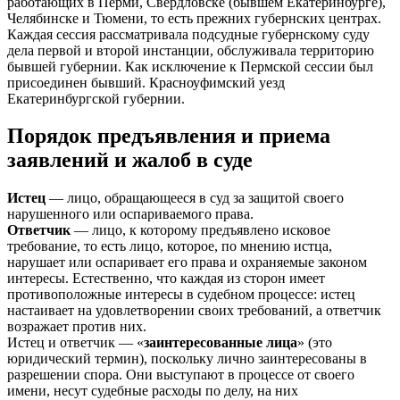
работающих в Перми, Свердловске (бывшем Екатеринбурге),
Челябинске и Тюмени, то есть прежних губернских центрах.
Каждая сессия рассматривала подсуд­ные губернскому суду
дела первой и второй инстанции, обслуживала территорию
бывшей губернии. Как исключение к Пермской сессии был
присоединен бывший. Красноуфимский уезд
Екатеринбургской губернии.
Порядок предъявления и приема
заявлений и жалоб в суде
Истец
— лицо, обращающееся в суд за защитой своего
нарушенного или оспариваемого права.
Ответчик
— лицо, к которому предъявлено исковое
требование, то есть лицо, которое, по мнению истца,
нарушает или оспаривает его права и охраняемые законом
интересы. Естественно, что каждая из сторон имеет
противоположные интересы в судебном процессе: истец
настаивает на удовлетворении своих требований, а ответчик
возражает против них.
Истец и ответчик — «
заинтересованные лица
» (это
юридический термин), поскольку лично заинтересованы в
разрешении спора. Они выступают в процессе от своего
имени, несут судебные расходы по делу, на них