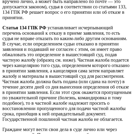
вручено лично, а может быть направлено по почте — это
допускается законом), судья в соответствии со статьями 133,
134 ГПК РФ решает вопрос о его принятии или об отказе в
принятии.
Статья 134 ГПК РФ
устанавливает исчерпывающий
перечень оснований к отказу в приеме заявления, то есть
судья не вправе отказать по каким-либо другим основаниям.
В случае, если определением судьи отказано в принятии
заявления и подавший не согласен с этим, он имеет право
обжаловать это определение в вышестоящий суд, подав
частную жалобу (образец см. ниже). Частная жалоба подается
через канцелярию того суда, определением которого отказано
в принятии заявления, а канцелярия сама затем направляет
жалобу и материалы в вышестоящий суд для рассмотрения.
Частная жалоба должна быть подана (или сдана на почту) в
течение десяти дней со дня вынесения определения об отказе
в принятии заявления. Если этот срок окажется пропущенным
по уважительной причине (болезнь, командировка и тому
подобное), то в частной жалобе надлежит просить о
восстановлении пропущенного для подачи частной жалобы
срока, приобщив к ней оправдательный документ.
Государственной пошлиной частная жалоба не облагается.
Граждане могут вести свои дела в суде лично или через