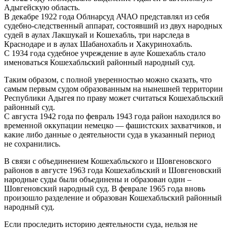
Адыгейскую область.
В декабре 1922 года Облнарсуд АЧАО представлял из себя
судебно-следственный аппарат, состоявший из двух народных
судей в аулах Лакшукай и Кошехабль, три нарследа в
Краснодаре и в аулах Шабанохабль и Хакуринохабль.
С 1934 года судебное учреждение в ауле Кошехабль стало
именоваться Кошехабльский районный народный суд.
Таким образом, с полной уверенностью можно сказать, что
самым первым судом образованным на нынешней территории
Республики Адыгея по праву может считаться Кошехабльский
районный суд.
С августа 1942 года по февраль 1943 года район находился во
временной оккупации немецко — фашистских захватчиков, и
какие либо данные о деятельности суда в указанный период
не сохранились.
В связи с объединением Кошехабльского и Шовгеновского
районов в августе 1963 года Кошехабльский и Шовгеновский
народные суды были объединены и образован один –
Шовгеновский народный суд. В феврале 1965 года вновь
произошло разделение и образован Кошехабльский районный
народный суд.
Если проследить историю деятельности суда, нельзя не