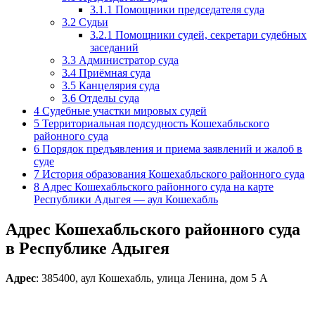
3.1.1
Помощники председателя суда
3.2
Судьи
3.2.1
Помощники судей, секретари судебных
заседаний
3.3
Администратор суда
3.4
Приёмная суда
3.5
Канцелярия суда
3.6
Отделы суда
4
Судебные участки мировых судей
5
Территориальная подсудность Кошехабльского
районного суда
6
Порядок предъявления и приема заявлений и жалоб в
суде
7
История образования Кошехабльского районного суда
8
Адрес Кошехабльского районного суда на карте
Республики Адыгея — аул Кошехабль
Адрес Кошехабльского районного суда
в Республике Адыгея
Адрес
: 385400, аул Кошехабль, улица Ленина, дом 5 А