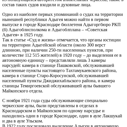
состав таких судов входили и духовные лица.
Одно из наиболее первых упоминаний о судах на территории
нынешней республики Адыгея можно найти в первом
выпуске в городе Краснодаре бюллетеня Адыгоргбюро РКП
(б) Адыгоблисполкома и Адыгоблплана – «Советская
Адыгея» в 1925 году.
Так в статье «Суд и жизнь» отмечается, что органы юстиции
на территории Адыгейской области (около 300 верст
длинною, при наличии 250-ти населенных пунктов, при
количестве 112 515 жителей) в 1920 году – до выделения ее в
автономную единицу – представляли лишь 3 камеры
нарсудей: камера в станице Пашковской, обслуживавшей
населенные пункты настоящего Тахтамукаевского района,
камера в станице Старо-Коросунской, обслуживавшей
населенный пункты Джиджихабльского района, и камера
станицы Темиргоевской обслуживавшей аулы бывшего
Майкопского отдела.
С ноября 1921 года суды обслуживающие специально
черкесские аулы, были представлены в отделах в
Краснодарском и Майкопском по одному нарсудье и
находились один в городе Краснодаре, один в ауле Лакшукай
и два в ауле Ульском.
В 1922 году последовало выделение Адыгеи в автономную