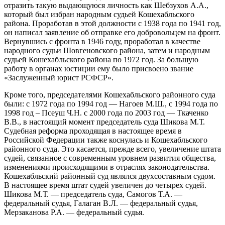
отразить такую выдающуюся личность как Шебзухов А.А.,
который был избран народным судьей Кошехабльского
района. Проработав в этой должности с 1938 года по 1941 год,
он написал заявление об отправке его добровольцем на фронт.
Вернувшись с фронта в 1946 году, проработал в качестве
народного судьи Шовгеновского района, затем и народным
судьей Кошехабльского района по 1972 год. За большую
работу в органах юстиции ему было присвоено звание
«Заслуженный юрист РСФСР».
Кроме того, председателями Кошехабльского районного суда
были: с 1972 года по 1994 год — Нагоев М.Ш., с 1994 года по
1998 год – Псеуш Ч.Н. с 2000 года по 2003 год — Ткаченко
В.В., в настоящий момент председатель суда Шикова М.Т.
Судебная реформа проходящая в настоящее время в
Российской Федерации также коснулась и Кошехабльского
районного суда. Это касается, прежде всего, увеличение штата
судей, связанное с современным уровнем развития общества,
изменениями происходящими в отраслях законодательства.
Кошехабльский районный суд являлся двухсоставным судом.
В настоящее время штат судей увеличен до четырех судей.
Шикова М.Т. — председатель суда, Самогов Т.А. —
федеральный судья, Галаган В.Л. — федеральный судья,
Мерзаканова Р.А. — федеральный судья.