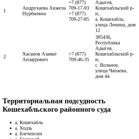
+7 (877)
Адыгея,
Андрухаева Анжела
709-17-93
Кошехабльский р-
1
Нурбиевна
+7 (877)
н,
709-27-85
а. Кошехабль,
улица Ленина, дом
12
385436,
Республика
Адыгея,
Хасанов Азамат
+7 (877)
Кошехабльский р-
2
Анзаурович
709-46-35
н,
с. Вольное,
улица Чапаева,
дом 44
Территориальная подсудность
Кошехабльского районного суда
а. Кошехабль
а. Ходзь
а. Блечепсин