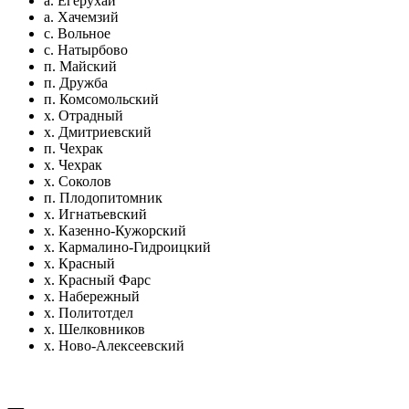
а. Егерухай
а. Хачемзий
с. Вольное
с. Натырбово
п. Майский
п. Дружба
п. Комсомольский
х. Отрадный
х. Дмитриевский
п. Чехрак
х. Чехрак
х. Соколов
п. Плодопитомник
х. Игнатьевский
х. Казенно-Кужорский
х. Кармалино-Гидроицкий
х. Красный
х. Красный Фарс
х. Набережный
х. Политотдел
х. Шелковников
х. Ново-Алексеевский