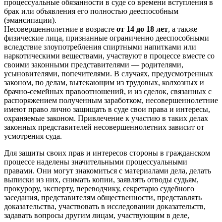
процессуальные обязанности в суде со времени вступления в
брак или объявления его полностью дееспособным
(эмансипации).
Несовершеннолетние в возрасте
от 14 до 18 лет
, а также
физические лица, признанные ограниченно дееспособными
вследствие злоупотребления спиртными напитками или
наркотическими веществами, участвуют в процессе вместе со
своими законными представителями — родителями,
усыновителями, попечителями. В случаях, предусмотренных
законом, по делам, вытекающим из трудовых, колхозных и
брачно-семейных правоотношений, и из сделок, связанных с
распоряжением полученным заработком, несовершеннолетние
имеют право лично защищать в суде свои права и интересы,
охраняемые законом. Привлечение к участию в таких делах
законных представителей несовершеннолетних зависит от
усмотрения суда.
Для защиты своих прав и интересов стороны в гражданском
процессе наделены значительными процессуальными
правами. Они могут знакомиться с материалами дела, делать
выписки из них, снимать копии, заявлять отводы судьям,
прокурору, эксперту, переводчику, секретарю судебного
заседания, представителям общественности, представлять
доказательства, участвовать в исследовании доказательств,
задавать вопросы другим лицам, участвующим в деле,