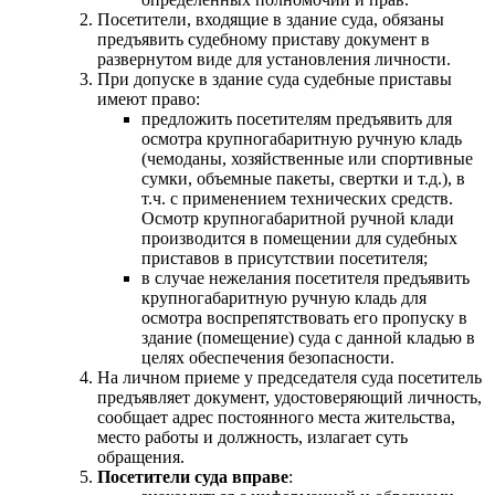
Посетители, входящие в здание суда, обязаны
предъявить судебному приставу документ в
развернутом виде для установления личности.
При допуске в здание суда судебные приставы
имеют право:
предложить посетителям предъявить для
осмотра крупногабаритную ручную кладь
(чемоданы, хозяйственные или спортивные
сумки, объемные пакеты, свертки и т.д.), в
т.ч. с применением технических средств.
Осмотр крупногабаритной ручной клади
производится в помещении для судебных
приставов в присутствии посетителя;
в случае нежелания посетителя предъявить
крупногабаритную ручную кладь для
осмотра воспрепятствовать его пропуску в
здание (помещение) суда с данной кладью в
целях обеспечения безопасности.
На личном приеме у председателя суда посетитель
предъявляет документ, удостоверяющий личность,
сообщает адрес постоянного места жительства,
место работы и должность, излагает суть
обращения.
Посетители суда вправе
: