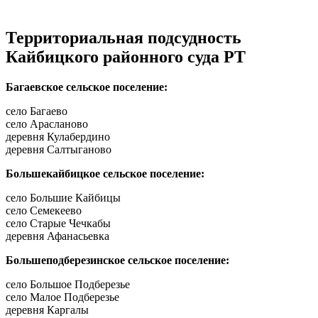
Территориальная подсудность
Кайбицкого районного суда РТ
Багаевское сельское поселение:
село Багаево
село Арасланово
деревня Кулабердино
деревня Салтыганово
Большекайбицкое сельское поселение:
село Большие Кайбицы
село Семекеево
село Старые Чечкабы
деревня Афанасьевка
Большеподберезинское сельское поселение:
село Большое Подберезье
село Малое Подберезье
деревня Каргалы