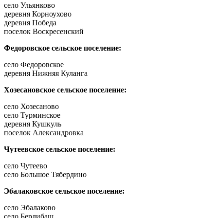
село Ульянково
деревня Корноухово
деревня Победа
поселок Воскресенский
Федоровское сельское поселение:
село Федоровское
деревня Нижняя Куланга
Хозесановское сельское поселение:
село Хозесаново
село Турминское
деревня Кушкуль
поселок Александровка
Чутеевское сельское поселение:
село Чутеево
село Большое Тябердино
Эбалаковское сельское поселение:
село Эбалаково
село Берлибаш