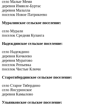
село Малые Меми
деревня Имянле-Буртас
деревня Малалла
поселок Новое Патрикеево
Муралинское сельское поселение:
село Мурали
поселок Средняя Куланга
Надеждинское сельское поселение:
село Надеждино
деревня Кичкеево
деревня Муратово
поселок Репьевка
поселок Чистые Ключи
Старотябердинское сельское поселение:
село Старое Тябердино
село Янсуринское
деревня Камылово
Ульянковское сельское поселение: