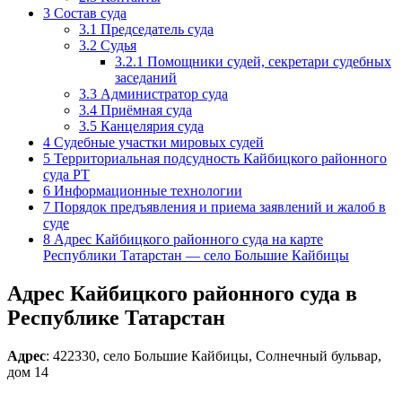
3
Состав суда
3.1
Председатель суда
3.2
Судья
3.2.1
Помощники судей, секретари судебных
заседаний
3.3
Администратор суда
3.4
Приёмная суда
3.5
Канцелярия суда
4
Судебные участки мировых судей
5
Территориальная подсудность Кайбицкого районного
суда РТ
6
Информационные технологии
7
Порядок предъявления и приема заявлений и жалоб в
суде
8
Адрес Кайбицкого районного суда на карте
Республики Татарстан — село Большие Кайбицы
Адрес Кайбицкого районного суда в
Республике Татарстан
Адрес
: 422330, село Большие Кайбицы, Солнечный бульвар,
дом 14