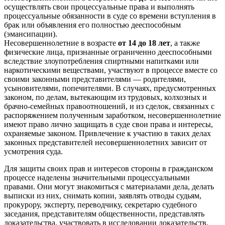
осуществлять свои процессуальные права и выполнять
процессуальные обязанности в суде со времени вступления в
брак или объявления его полностью дееспособным
(эмансипации).
Несовершеннолетние в возрасте
от 14 до 18 лет
, а также
физические лица, признанные ограниченно дееспособными
вследствие злоупотребления спиртными напитками или
наркотическими веществами, участвуют в процессе вместе со
своими законными представителями — родителями,
усыновителями, попечителями. В случаях, предусмотренных
законом, по делам, вытекающим из трудовых, колхозных и
брачно-семейных правоотношений, и из сделок, связанных с
распоряжением полученным заработком, несовершеннолетние
имеют право лично защищать в суде свои права и интересы,
охраняемые законом. Привлечение к участию в таких делах
законных представителей несовершеннолетних зависит от
усмотрения суда.
Для защиты своих прав и интересов стороны в гражданском
процессе наделены значительными процессуальными
правами. Они могут знакомиться с материалами дела, делать
выписки из них, снимать копии, заявлять отводы судьям,
прокурору, эксперту, переводчику, секретарю судебного
заседания, представителям общественности, представлять
доказательства, участвовать в исследовании доказательств,