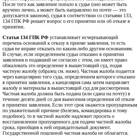
После того как заявление попало к судье (оно может быть
вручено лично, а может быть направлено по почте — это
допускается законом), судья в соответствии со статьями 133,
134 ГПК РФ решает вопрос о его принятии или об отказе в
принятии.
Статья 134 ГПК РФ
устанавливает исчерпывающий
перечень оснований к отказу в приеме заявления, то есть
судья не вправе отказать по каким-либо другим основаниям.
В случае, если определением судьи отказано в принятии
заявления и подавший не согласен с этим, он имеет право
обжаловать это определение в вышестоящий суд, подав
частную жалобу (образец см. ниже). Частная жалоба подается
через канцелярию того суда, определением которого отказано
в принятии заявления, а канцелярия сама затем направляет
жалобу и материалы в вышестоящий суд для рассмотрения.
Частная жалоба должна быть подана (или сдана на почту) в
течение десяти дней со дня вынесения определения об отказе
в принятии заявления. Если этот срок окажется пропущенным
по уважительной причине (болезнь, командировка и тому
подобное), то в частной жалобе надлежит просить о
восстановлении пропущенного для подачи частной жалобы
срока, приобщив к ней оправдательный документ.
Государственной пошлиной частная жалоба не облагается.