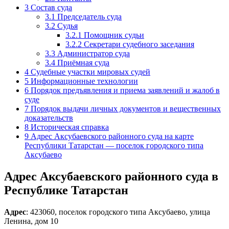
3
Состав суда
3.1
Председатель суда
3.2
Судья
3.2.1
Помощник судьи
3.2.2
Секретари судебного заседания
3.3
Администратор суда
3.4
Приёмная суда
4
Судебные участки мировых судей
5
Информационные технологии
6
Порядок предъявления и приема заявлений и жалоб в
суде
7
Порядок выдачи личных документов и вещественных
доказательств
8
Историческая справка
9
Адрес Аксубаевского районного суда на карте
Республики Татарстан — поселок городского типа
Аксубаево
Адрес Аксубаевского районного суда в
Республике Татарстан
Адрес
: 423060, поселок городского типа Аксубаево, улица
Ленина, дом 10