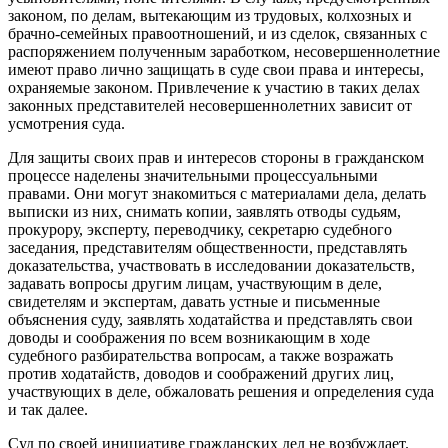
законом, по делам, вытекающим из трудовых, колхозных и
брачно-семейных правоотношений, и из сделок, связанных с
распоряжением полученным заработком, несовершеннолетние
имеют право лично защищать в суде свои права и интересы,
охраняемые законом. Привлечение к участию в таких делах
законных представителей несовершеннолетних зависит от
усмотрения суда.
Для защиты своих прав и интересов стороны в гражданском
процессе наделены значительными процессуальными
правами. Они могут знакомиться с материалами дела, делать
выписки из них, снимать копии, заявлять отводы судьям,
прокурору, эксперту, переводчику, секретарю судебного
заседания, представителям общественности, представлять
доказательства, участвовать в исследовании доказательств,
задавать вопросы другим лицам, участвующим в деле,
свидетелям и экспертам, давать устные и письменные
объяснения суду, заявлять ходатайства и представлять свои
доводы и соображения по всем возникающим в ходе
судебного разбирательства вопросам, а также возражать
против ходатайств, доводов и соображений других лиц,
участвующих в деле, обжаловать решения и определения суда
и так далее.
Суд по своей инициативе гражданских дел не возбуждает.