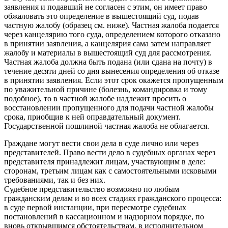
заявления и подавший не согласен с этим, он имеет право
обжаловать это определение в вышестоящий суд, подав
частную жалобу (образец см. ниже). Частная жалоба подается
через канцелярию того суда, определением которого отказано
в принятии заявления, а канцелярия сама затем направляет
жалобу и материалы в вышестоящий суд для рассмотрения.
Частная жалоба должна быть подана (или сдана на почту) в
течение десяти дней со дня вынесения определения об отказе
в принятии заявления. Если этот срок окажется пропущенным
по уважительной причине (болезнь, командировка и тому
подобное), то в частной жалобе надлежит просить о
восстановлении пропущенного для подачи частной жалобы
срока, приобщив к ней оправдательный документ.
Государственной пошлиной частная жалоба не облагается.
Граждане могут вести свои дела в суде лично или через
представителей. Право вести дело в судебных органах через
представителя принадлежит лицам, участвующим в деле:
сторонам, третьим лицам как с самостоятельными исковыми
требованиями, так и без них.
Судебное представительство возможно по любым
гражданским делам и во всех стадиях гражданского процесса:
в суде первой инстанции, при пересмотре судебных
постановлений в кассационном и надзорном порядке, по
вновь открывшимся обстоятельствам, в исполнительном