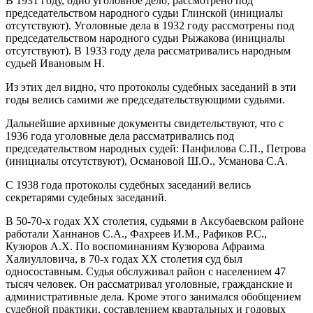
В 1931 году, одно уголовное дело, рассмотрено под
председательством народного судьи Глинской (инициалы
отсутствуют). Уголовные дела в 1932 году рассмотрены под
председательством народного судьи Рыжакова (инициалы
отсутствуют). В 1933 году дела рассматривались народным
судьей Ивановым Н.
Из этих дел видно, что протоколы судебных заседаний в эти
годы велись самими же председательствующими судьями.
Дальнейшие архивные документы свидетельствуют, что с
1936 года уголовные дела рассматривались под
председательством народных судей: Панфилова С.П., Петрова
(инициалы отсутствуют), Османовой Ш.О., Усманова С.А.
С 1938 года протоколы судебных заседаний велись
секретарями судебных заседаний.
В 50-70-х годах ХХ столетия, судьями в Аксубаевском районе
работали Ханнанов С.А., Фахреев И.М., Рафиков Р.С.,
Кузюров А.Х. По воспоминаниям Кузюрова Афраима
Халиулловича, в 70-х годах ХХ столетия суд был
односоставным. Судья обслуживал район с населением 47
тысяч человек. Он рассматривал уголовные, гражданские и
административные дела. Кроме этого занимался обобщением
судебной практики, составлением квартальных и годовых