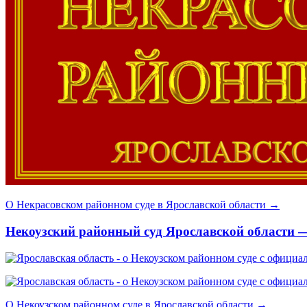
О Некрасовском районном суде в Ярославской области →
Некоузский районный суд Ярославской области —
О Некоузском районном суде в Ярославской области →