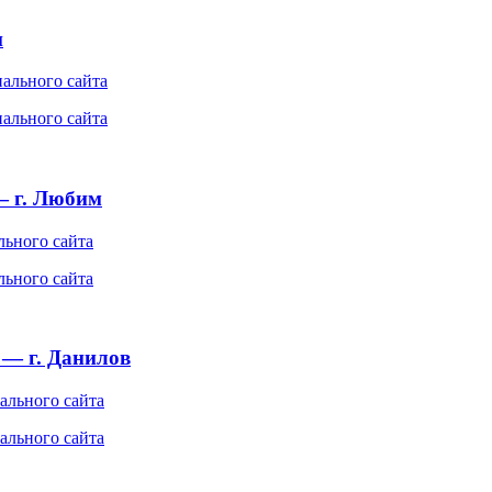
и
— г. Любим
 — г. Данилов