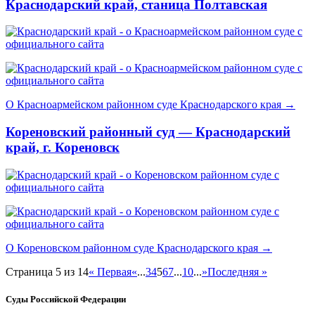
Краснодарский край, станица Полтавская
О Красноармейском районном суде Краснодарского края →
Кореновский районный суд — Краснодарский
край, г. Кореновск
О Кореновском районном суде Краснодарского края →
Страница 5 из 14
« Первая
«
...
3
4
5
6
7
...
10
...
»
Последняя »
Суды Российской Федерации